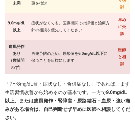
未満
薬を検討
討
早め
9.0mg/dL
症状がなくても、医療機関での評価と治療方
に受
以上
針の相談を優先してください
診
痛風発作
医師
あり
再発予防のため、尿酸値を
6.0mg/dL以下
に
と相
（数値問
保つことを目標にします
談
わず）
「7〜8mg/dL台・症状なし・合併症なし」であれば、まず
生活習慣改善から始めるのが基本です。一方で
9.0mg/dL
以上、または痛風発作・腎障害・尿路結石・血尿・強い痛
みがある場合は、自己判断せず早めに医師へ相談してくだ
さい。