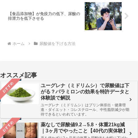
【食品添加物】が免疫力の低下、尿酸の
排泄力を低下させる
ホーム
尿酸値を下げる方法
オススメ記事
おすすめ
ユーグレナ（ミドリムシ）で尿酸値は下
がる？パラミロンの効果を特許データと
体験談で解説
ユーグレナ（ミドリムシ）はプリン体排出・健康増
進・ダイエット・コレステロール、中性脂肪減少が期
待できるといわれています。
おすすめ
薬なしで尿酸値9.2→5.8・体重21kg減
｜3ヶ月でやったこと【40代の実体験】
薬を使わずに2ヶ月半で体重と尿酸値を大幅に下げた