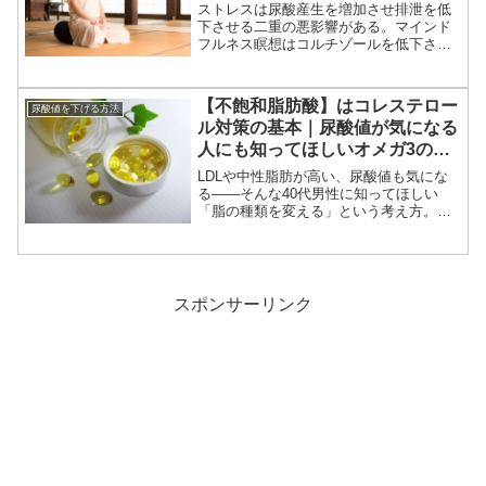
ストレスは尿酸産生を増加させ排泄を低
下させる二重の悪影響がある。マインド
フルネス瞑想はコルチゾールを低下させ
る科学的に証明されたストレス解消法。1
日5分からできるやり方を経験者が解説。
【不飽和脂肪酸】はコレステロー
尿酸値を下げる方法
ル対策の基本｜尿酸値が気になる
人にも知ってほしいオメガ3の摂
り方
LDLや中性脂肪が高い、尿酸値も気にな
る——そんな40代男性に知ってほしい
「脂の種類を変える」という考え方。飽
和脂肪酸と不飽和脂肪酸の違い、オメガ
3・6・9の特徴、青魚とプリン体の関係ま
で、食事改善の入口としてわかりやすく
整理します。
スポンサーリンク