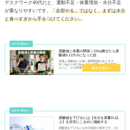
デスクワーク40代だと、運動不足・体重増加・水分不足
が重なりやすいです。
「全部やる」ではなく、まずは水分
と食べすぎから手をつけてください。
尿酸値と体重の関係｜20kg痩せたら尿
酸値9.2が5.8になった話
体重と尿酸値には強い相関関係があります。
81.7kgから60.3kgへ20kg減量した僕の体験を
もとに、なぜ体重が落ちると尿酸値が下がるの
かをわかりやすく解説します。
尿酸値を下げるには【水分を尿量2L以
上】を目安にこまめに補給する
尿酸値を下げるには水分補給が基本です。1日