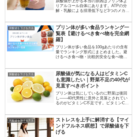
尿酸値が上がる本当の原因はプリン体よ
りアルコール自体にあります。ATPの分
解・乳酸による排泄低下など3つのメカニ
ズムと、禁酒なしで尿酸値を下げる飲酒
ルールをわかりやすく解説します。
プリン体が多い食品ランキング一
尿酸値を下げる方法
覧表【避けるべき食べ物を完全網
羅】
プリン体が多い食品を100gあたりの含有
量でランキング形式にまとめました。避
けるべき食べ物・比較的安全な食べ物を
一覧表で解説。尿酸値9.2から5.8に下げ
た40代の体験談もあわせてお伝えしま
す。
尿酸値が気になる人はビタミンC
尿酸値を下げる方法
も意識したい｜野菜不足の40代が
見直すべきポイント
プリン体は気にしているのに野菜は後回
し——40代男性に意外と見落とされてい
るのがビタミンC不足です。ビタミンCと
尿酸値の関係、野菜・果物の選び方、ず
ぼらでも続けやすい実践方法まで、食事
改善の補助としての考え方をわかりやす
ストレスを上手に解消する【マイ
尿酸値を下げる方法
く整理します。
ンドフルネス瞑想】で尿酸値を下
げる