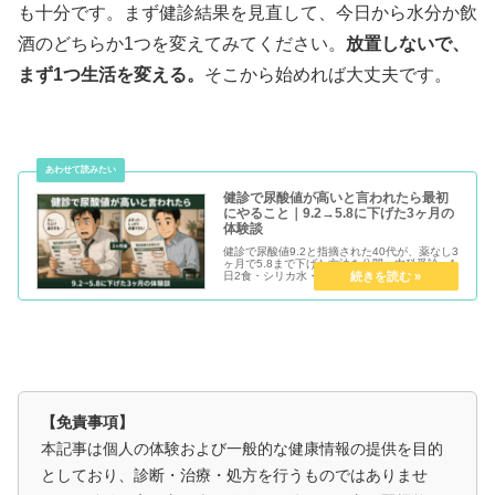
も十分です。まず健診結果を見直して、今日から水分か飲
酒のどちらか1つを変えてみてください。
放置しないで、
まず1つ生活を変える。
そこから始めれば大丈夫です。
健診で尿酸値が高いと言われたら最初
にやること｜9.2→5.8に下げた3ヶ月の
体験談
健診で尿酸値9.2と指摘された40代が、薬なし3
ヶ月で5.8まで下げた方法を公開。内科受診・1
日2食・シリカ水・禁酒・ユーグレナの組み合
わせで体重20kg減も達成。最初にやるべきこと
を体験談で正直に解説します。
【免責事項】
本記事は個人の体験および一般的な健康情報の提供を目的
としており、診断・治療・処方を行うものではありませ