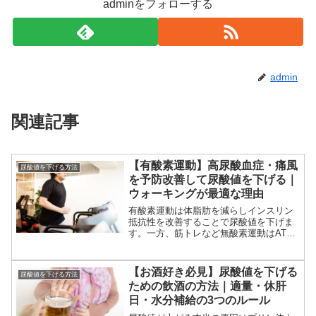
adminをフォローする
admin
関連記事
【有酸素運動】高尿酸血症・痛風
尿酸値を下げる方法
を予防改善して尿酸値を下げる｜
ウォーキングが最適な理由
有酸素運動は体脂肪を減らしインスリン
抵抗性を改善することで尿酸値を下げま
す。一方、筋トレなど無酸素運動はATP
分解・乳酸・脱水で逆に尿酸値が上がり
ます。最適な運動法と継続のコツをわか
りやすく解説。
【お酒好き必見】尿酸値を下げる
尿酸値を下げる方法
ための飲酒の方法｜適量・休肝
日・水分補給の3つのルール