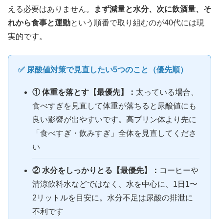
える必要はありません。
まず減量と水分、次に飲酒量、そ
れから食事と運動
という順番で取り組むのが40代には現
実的です。
✅ 尿酸値対策で見直したい5つのこと（優先順）
① 体重を落とす【最優先】：
太っている場合、
食べすぎを見直して体重が落ちると尿酸値にも
良い影響が出やすいです。高プリン体より先に
「食べすぎ・飲みすぎ」全体を見直してくださ
い
② 水分をしっかりとる【最優先】：
コーヒーや
清涼飲料水などではなく、水を中心に、1日1〜
2リットルを目安に。水分不足は尿酸の排泄に
不利です