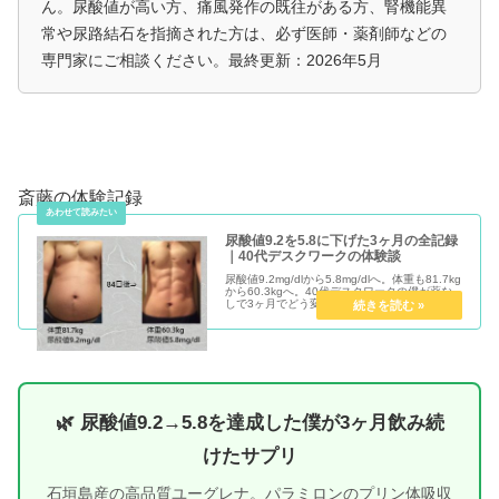
ん。尿酸値が高い方、痛風発作の既往がある方、腎機能異
常や尿路結石を指摘された方は、必ず医師・薬剤師などの
専門家にご相談ください。最終更新：2026年5月
斎藤の体験記録
尿酸値9.2を5.8に下げた3ヶ月の全記録
｜40代デスクワークの体験談
尿酸値9.2mg/dlから5.8mg/dlへ。体重も81.7kg
から60.3kgへ。40代デスクワークの僕が薬な
しで3ヶ月でどう変わったか、月ごとの変化と
実践内容をすべて正直に公開します。
🌿 尿酸値9.2→5.8を達成した僕が3ヶ月飲み続
けたサプリ
石垣島産の高品質ユーグレナ。パラミロンのプリン体吸収