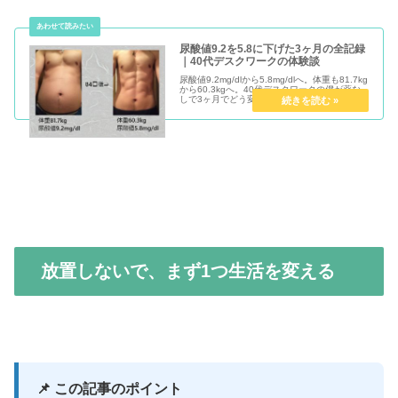
尿酸値9.2を5.8に下げた3ヶ月の全記録
｜40代デスクワークの体験談
尿酸値9.2mg/dlから5.8mg/dlへ。体重も81.7kg
から60.3kgへ。40代デスクワークの僕が薬な
しで3ヶ月でどう変わったか、月ごとの変化と
実践内容をすべて正直に公開します。
放置しないで、まず1つ生活を変える
📌 この記事のポイント