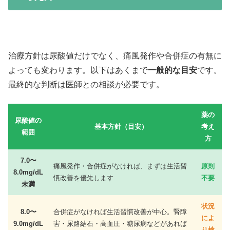
治療方針は尿酸値だけでなく、痛風発作や合併症の有無に
よっても変わります。以下はあくまで
一般的な目安
です。
最終的な判断は医師との相談が必要です。
薬の
尿酸値の
基本方針（目安）
考え
範囲
方
7.0〜
痛風発作・合併症がなければ、まずは生活習
原則
8.0mg/dL
慣改善を優先します
不要
未満
状況
8.0〜
合併症がなければ生活習慣改善が中心。腎障
によ
9.0mg/dL
害・尿路結石・高血圧・糖尿病などがあれば
り検