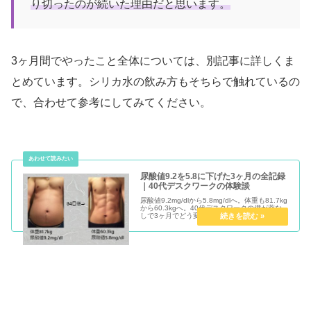
り切ったのが続いた理由だと思います。
3ヶ月間でやったこと全体については、別記事に詳しくま
とめています。シリカ水の飲み方もそちらで触れているの
で、合わせて参考にしてみてください。
尿酸値9.2を5.8に下げた3ヶ月の全記録
｜40代デスクワークの体験談
尿酸値9.2mg/dlから5.8mg/dlへ。体重も81.7kg
から60.3kgへ。40代デスクワークの僕が薬な
しで3ヶ月でどう変わったか、月ごとの変化と
実践内容をすべて正直に公開します。