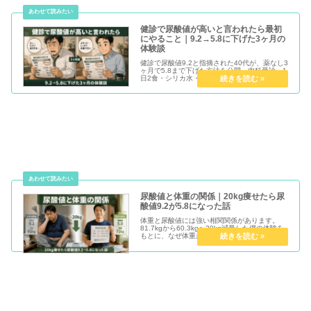
健診で尿酸値が高いと言われたら最初
にやること｜9.2→5.8に下げた3ヶ月の
体験談
健診で尿酸値9.2と指摘された40代が、薬なし3
ヶ月で5.8まで下げた方法を公開。内科受診・1
日2食・シリカ水・禁酒・ユーグレナの組み合
わせで体重20kg減も達成。最初にやるべきこと
を体験談で正直に解説します。
尿酸値と体重の関係｜20kg痩せたら尿
酸値9.2が5.8になった話
体重と尿酸値には強い相関関係があります。
81.7kgから60.3kgへ20kg減量した僕の体験を
もとに、なぜ体重が落ちると尿酸値が下がるの
かをわかりやすく解説します。