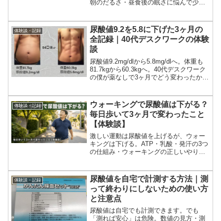
朝のだるさ・昼食後の眠さに悩んで少
食・1日2食を半信半疑で試した体験談。
食べすぎをやめ、水を飲み、夜食をやめ
ることで体の感覚が変わった流れを正直
尿酸値9.2を5.8に下げた3ヶ月の
体験談・記録
に書いています。全員に合うものではあ
全記録｜40代デスクワークの体験
りません。
談
尿酸値9.2mg/dlから5.8mg/dlへ。体重も
81.7kgから60.3kgへ。40代デスクワーク
の僕が薬なしで3ヶ月でどう変わったか、
月ごとの変化と実践内容をすべて正直に
公開します。
ウォーキングで尿酸値は下がる？
体験談・記録
毎日歩いて3ヶ月で変わったこと
【体験談】
激しい運動は尿酸値を上げるが、ウォー
キングは下げる。ATP・乳酸・発汗の3つ
の仕組み・ウォーキングの正しいやり
方・3ヶ月で尿酸値9.2→5.8になった実体
験・シリカ水×ユーグレナとの最強の組み
合わせを解説。
尿酸値を自宅で計測する方法｜測
体験談・記録
って終わりにしないための使い方
と注意点
尿酸値は自宅でも計測できます。でも
「測れば安心」は危険。数値の見方・測