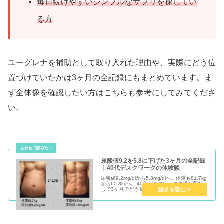
毎日続けやすいシンプルなサプリを探してい
る方
ユーグレナを補助として取り入れた理由や、実際にどう位
置づけていたかは3ヶ月の全記録にもまとめています。ま
ず全体像を確認したい方はこちらも参考にしてみてくださ
い。
尿酸値9.2を5.8に下げた3ヶ月の全記録
｜40代デスクワークの体験談
尿酸値9.2mg/dlから5.8mg/dlへ。体重も81.7kg
から60.3kgへ。40代デスクワークの僕が薬な
しで3ヶ月でどう変わったか、月ごとの変化と
実践内容をすべて正直に公開します。