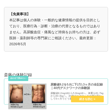
【免責事項】
本記事は個人の体験・一般的な健康情報の提供を目的とし
ており、医療行為・診断・治療の代替となるものではあり
ません。高尿酸血症・痛風など持病をお持ちの方は、必ず
医師・薬剤師等の専門家にご相談ください。最終更新：
2026年5月
斎藤の体験記録
尿酸値9.2を5.8に下げた3ヶ月の全記録
｜40代デスクワークの体験談
尿酸値9.2mg/dlから5.8mg/dlへ。体重も81.7kg
から60.3kgへ。40代デスクワークの僕が薬な
しで3ヶ月でどう変わったか、月ごとの変化と
実践内容をすべて正直に公開します。