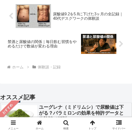
尿酸値9.2を5.8に下げた3ヶ月の全記録｜
40代デスクワークの体験談
禁酒と尿酸値の関係｜毎日飲む習慣をや
めるだけで数値が変わる理由
ホーム
体験談・記録
オススメ記事
おすすめ
ユーグレナ（ミドリムシ）で尿酸値は下
がる？パラミロンの効果を特許データと
体験談で解説
ユーグレナ（ミドリムシ）はプリン体排出・健康増
メニュー
ホーム
検索
トップ
サイドバー
進・ダイエット・コレステロール、中性脂肪減少が期