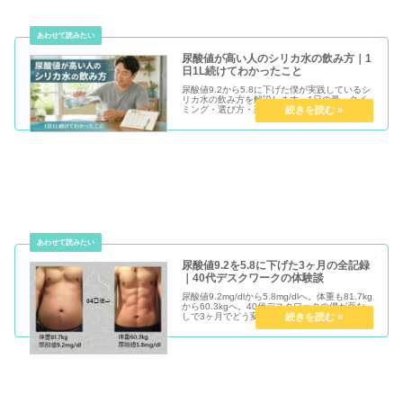
尿酸値が高い人のシリカ水の飲み方｜1
日1L続けてわかったこと
尿酸値9.2から5.8に下げた僕が実践しているシ
リカ水の飲み方を解説します。1日の量・タイ
ミング・選び方・楽天での箱買い方法まで体験
談ベースで正直に紹介します。
尿酸値9.2を5.8に下げた3ヶ月の全記録
｜40代デスクワークの体験談
尿酸値9.2mg/dlから5.8mg/dlへ。体重も81.7kg
から60.3kgへ。40代デスクワークの僕が薬な
しで3ヶ月でどう変わったか、月ごとの変化と
実践内容をすべて正直に公開します。