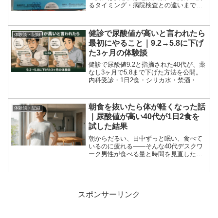
るタイミング・病院検査との違いまで、
痛風を2回経験した40代男性が実践的な使
い方を解説します。
健診で尿酸値が高いと言われたら
体験談・記録
最初にやること｜9.2→5.8に下げ
た3ヶ月の体験談
健診で尿酸値9.2と指摘された40代が、薬
なし3ヶ月で5.8まで下げた方法を公開。
内科受診・1日2食・シリカ水・禁酒・ユ
ーグレナの組み合わせで体重20kg減も達
成。最初にやるべきことを体験談で正直
に解説します。
朝食を抜いたら体が軽くなった話
体験談・記録
｜尿酸値が高い40代が1日2食を
試した結果
朝からだるい、日中ずっと眠い、食べて
いるのに疲れる——そんな40代デスクワ
ーク男性が食べる量と時間を見直した体
験談です。1日2食は万人向けではありま
せんが、夜食をやめる・朝を軽くする・
水を飲む小さな変化で体の感覚が変わる
ことがあります。尿酸値管理との相性も
整理します。
スポンサーリンク