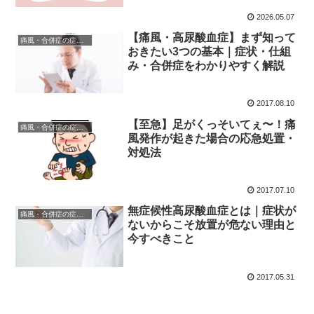
2026.05.07
【痛風・高尿酸血症】まず知って
痛風・合併症の症状と対処
おきたい3つの基本｜症状・仕組
み・合併症をわかりやすく解説
2017.08.10
【至急】足がくっそいてぇ〜！痛
痛風・合併症の症状と対処
風発作が起きた場合の応急処置・
対処法
2017.07.10
無症候性高尿酸血症とは｜症状が
痛風・合併症の症状と対処
ないからこそ放置が危ない理由と
今すべきこと
2017.05.31