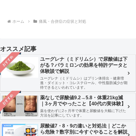
ホーム
痛風・合併症の症状と対処
オススメ記事
おすすめ
ユーグレナ（ミドリムシ）で尿酸値は下
がる？パラミロンの効果を特許データと
体験談で解説
ユーグレナ（ミドリムシ）はプリン体排出・健康増
進・ダイエット・コレステロール、中性脂肪減少が期
待できるといわれています。
おすすめ
薬なしで尿酸値9.2→5.8・体重21kg減
｜3ヶ月でやったこと【40代の実体験】
薬を使わずに2ヶ月半で体重と尿酸値を大幅に下げた
方法を記事にしています。
尿酸値7・8・9の違いと対処法｜どこか
ら危険？数字別に今すぐやることを解説